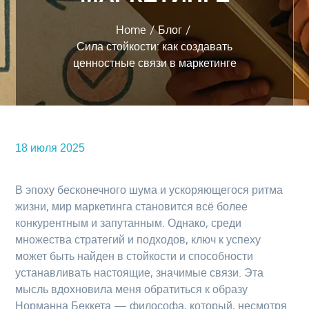
Home
Блог
Сила стойкости: как создавать
ценностные связи в маркетинге
18 июля 2025
В эпоху бесконечного шума и ускоряющегося ритма
жизни, мир маркетинга становится всё более
конкурентным и запутанным. Однако, среди
множества стратегий и подходов, ключ к успеху
может быть найден в стойкости и способности
устанавливать настоящие, значимые связи. Эта
мысль вдохновила меня обратиться к образу
Норманна Беккета — философа, который, несмотря