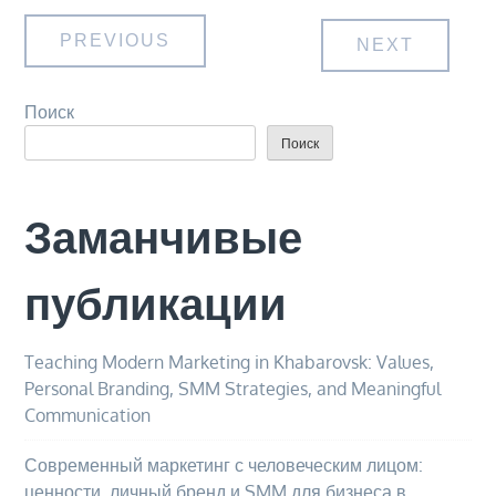
Навигация
PREVIOUS
NEXT
по
Поиск
Поиск
записям
Заманчивые
публикации
Teaching Modern Marketing in Khabarovsk: Values,
Personal Branding, SMM Strategies, and Meaningful
Communication
Современный маркетинг с человеческим лицом:
ценности, личный бренд и SMM для бизнеса в