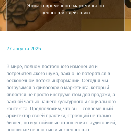
Этика современного маркетинга: от
ценностей к действию
27 августа 2025
В мире, полном постоянного изменения и
потребительского шума, важно не потеряться в
бесконечном потоке информации. Сегодня мы
погрузимся в философию маркетинга, который
является не просто инструментом для продажи, а
важной частью нашего культурного и социального
контекста. Предположим, что вы – современный
архитектор своей практики, строящий не только
бизнес, но и устойчивые отношения с аудиторией,
прошитые ценностью и искренностью.